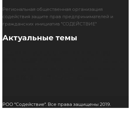
Региональная общественная организация
содействия защите прав предпринимателей и
гражданских инициатив "СОДЕЙСТВИЕ"
Актуальные темы
ECOMAP
Всероссийский конкурс
фотографии и детского рисунка
Гарантия
Природа родного края
качества
Раздельный сбор
ЭКО2018
ЭКО2017
мусора
ЭКОДВОР
РОО "Содействие". Все права защищены 2019.