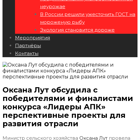
неурожае
В России решили ужесточить ГОСТ на
мороженую рыбу
Экология становится дороже
Мероприятия
Партнёры
Контакты
Оксана Лут обсудила с
победителями и финалистами
конкурса «Лидеры АПК»
перспективные проекты для
развития отрасли
Министр сельского хозяйства
Оксана Лут
провела