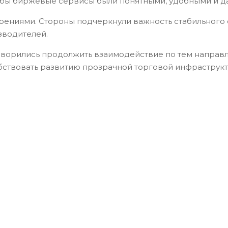
обы биржевые сервисы были понятными, удобными и да
брениями. Стороны подчеркнули важность стабильног
зводителей.
говорились продолжить взаимодействие по тем направ
бствовать развитию прозрачной торговой инфраструкт