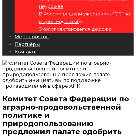
неурожае
В России решили ужесточить ГОСТ на
мороженую рыбу
Экология становится дороже
Мероприятия
Партнёры
Контакты
Комитет Совета Федерации по
аграрно-продовольственной
политике и
природопользованию
предложил палате одобрить