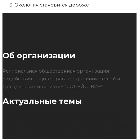
Экология становится дороже
Об организации
Региональная общественная организация
содействия защите прав предпринимателей и
гражданских инициатив "СОДЕЙСТВИЕ"
Актуальные темы
ECOMAP
Всероссийский конкурс
фотографии и детского рисунка
Гарантия
Природа родного края
качества
Раздельный сбор