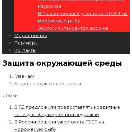
неурожае
В России решили ужесточить ГОСТ на
мороженую рыбу
Экология становится дороже
Мероприятия
Партнёры
Контакты
Защита окружающей среды
Главная
Защита окружающей среды
Статьи:
В ГД предложили предоставлять кредитные
каникулы фермерам при неурожае
В России решили ужесточить ГОСТ на
мороженую рыбу