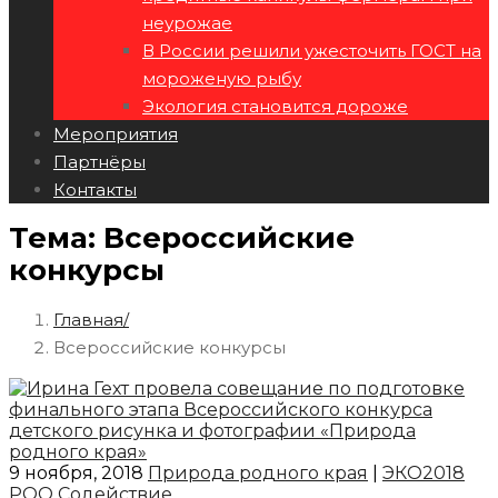
неурожае
В России решили ужесточить ГОСТ на
мороженую рыбу
Экология становится дороже
Мероприятия
Партнёры
Контакты
Тема:
Всероссийские
конкурсы
Главная
Всероссийские конкурсы
9 ноября, 2018
Природа родного края
|
ЭКО2018
РОО Содействие