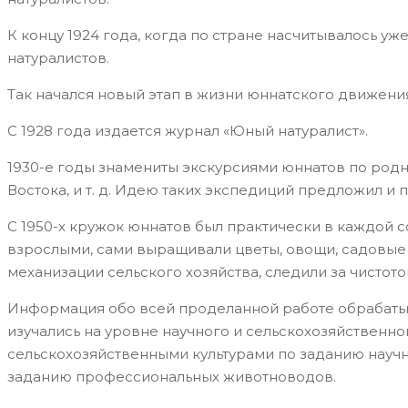
К концу 1924 года, когда по стране насчитывалось 
натуралистов.
Так начался новый этап в жизни юннатского движени
С 1928 года издается журнал «Юный натуралист».
1930-е годы знамениты экскурсиями юннатов по родны
Востока, и т. д. Идею таких экспедиций предложил и
С 1950-х кружок юннатов был практически в каждой с
взрослыми, сами выращивали цветы, овощи, садовые 
механизации сельского хозяйства, следили за чистот
Информация обо всей проделанной работе обрабатыв
изучались на уровне научного и сельскохозяйственн
сельскохозяйственными культурами по заданию научн
заданию профессиональных животноводов.