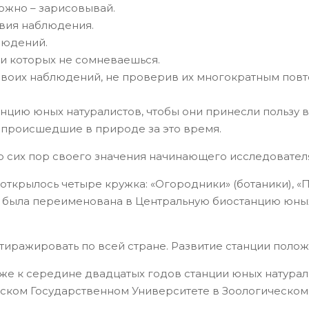
ожно – зарисовывай.
овия наблюдения.
людений.
ти которых не сомневаешься.
воих наблюдений, не проверив их многократным повт
нцию юных натуралистов, чтобы они принесли пользу в
 происшедшие в природе за это время.
 до сих пор своего значения начинающего исследовател
открылось четыре кружка: «Огородники» (ботаники), «П
е была переименована в Центральную биостанцию юных
 тиражировать по всей стране. Развитие станции поло
же к середине двадцатых годов станции юных натурали
ковском Государственном Университете в Зоологичес