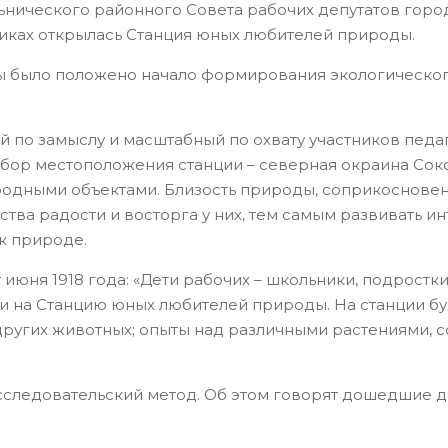
льнического районного Совета рабочих депутатов горо
никах открылась Станция юных любителей природы.
 было положено начало формирования экологическог
й по замыслу и масштабный по охвату участников педа
бор местоположения станции – северная окраина Сок
родными объектами. Близость природы, соприкоснове
тва радости и восторга у них, тем самым развивать и
к природе.
июня 1918 года: «Дети рабочих – школьники, подрост
ми на Станцию юных любителей природы. На станции б
 других животных; опыты над различными растениями, с
исследовательский метод. Об этом говорят дошедшие 