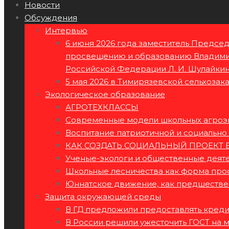
Новости
Обсуждения
Интервью
6 июня 2026 года заместитель Предсе
просвещению и образованию Владимир
Российской Федерации Л. И. Шулайкин
5 мая 2026 в Тимирязевской сельхозак
Экологическое образование
АГРОТЕХКЛАССЫ
Современные модели школьных агроэк
Воспитание патриотичной и социально
КАК СОЗДАТЬ СОЦИАЛЬНЫЙ ПРОЕКТ 
Ученые-экологи и общественные деяте
Школьные лесничества как форма про
Юннатское движение, как предшестве
Защита окружающей среды
В ГД предложили предоставлять кред
В России решили ужесточить ГОСТ на