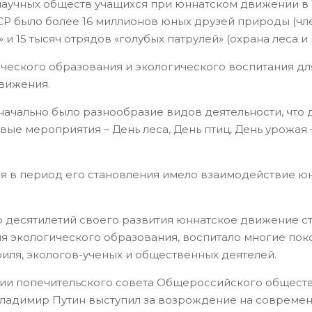
научных обществ учащихся при юннатском движении в 
СФСР было более 16 миллионов юных друзей природы (
 и 15 тысяч отрядов «голубых патрулей» (охрана леса и
ческого образования и экологического воспитания дл
движения.
ачально было разнообразие видов деятельности, что
е мероприятия – День леса, День птиц, День урожая 
я в период его становления имело взаимодействие ю
о десятилетий своего развития юннатское движение с
ия экологического образования, воспитало многие по
иля, экологов-ученых и общественных деятелей.
дании попечительского совета Общероссийского общес
ладимир Путин выступил за возрождение на современ