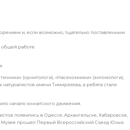
орением и, если возможно, тщательно поставленным
 общей работе.
я.
тичники» (орнитологи), «Насекомники» (энтомологи),
 натуралистов имени Тимирязева, а ребята стали
жило начало юннатского движения.
стов появились в Одессе, Архангельске, Хабаровске,
ком Музее прошел Первый Всероссийский Съезд Юных