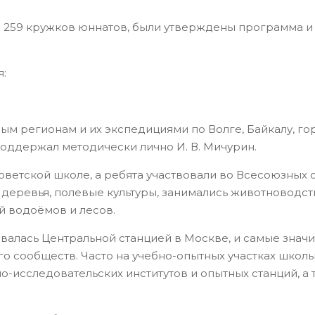
уже 259 кружков юннатов, были утверждены программа
я:
м регионам и их экспедициями по Волге, Байкалу, гор
 поддержал методически лично И. В. Мичурин.
оветской школе, а ребята участвовали во Всесоюзных
деревья, полевые культуры, занимались животноводств
ой водоёмов и лесов.
алась Центральной станцией в Москве, и самые значи
ого сообществ. Часто на учебно-опытных участках шк
о-исследовательских институтов и опытных станций, а