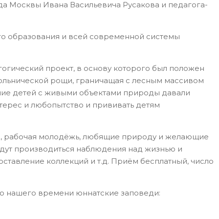
да Москвы Ивана Васильевича Русакова и педагога-
о образования и всей современной системы
гогический проект, в основу которого был положен
ольнической рощи, граничащая с лесным массивом
ние детей с живыми объектами природы давали
нтерес и любопытство и прививать детям
ки, рабочая молодёжь, любящие природу и желающие
удут производиться наблюдения над жизнью и
оставление коллекций и т.д. Приём бесплатный, число
до нашего времени юннатские заповеди: