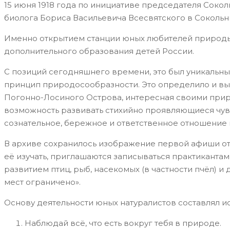
15 июня 1918 года по инициативе председателя Соко
биолога Бориса Васильевича Всесвятского в Соколь
Именно открытием станции юных любителей природы
дополнительного образования детей России.
С позиций сегодняшнего времени, это был уникальны
принцип природосообразности. Это определило и вы
Погонно-Лосиного Острова, интересная своими при
возможность развивать стихийно проявляющиеся чувс
сознательное, бережное и ответственное отношение 
В архиве сохранилось изображение первой афиши от 
её изучать, приглашаются записываться практиканта
развитием птиц, рыб, насекомых (в частности пчёл) и
мест ограничено».
Основу деятельности юных натуралистов составлял 
Наблюдай всё, что есть вокруг тебя в природе.