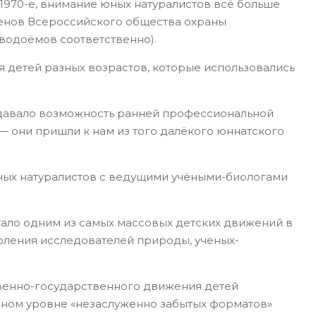
1970-е, внимание юных натуралистов всё больше
членов Всероссийского общества охраны
 водоёмов соответственно).
я детей разных возрастов, которые использовались
 давало возможность ранней профессиональной
— они пришли к нам из того далёкого юннатского
ных натуралистов с ведущими учёными-биологами
тало одним из самых массовых детских движений в
коления исследователей природы, ученых-
твенно-государственного движения детей
ном уровне «незаслуженно забытых форматов»