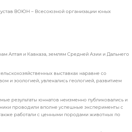
 и устав ВОЮН – Всесоюзной организации юных
ам Алтая и Кавказа, землям Средней Азии и Дальнего
 сельскохозяйственных выставках наравне со
ом и зоологией, увлекались геологией, развитием
мые результаты юннатов неизменно публиковались и
ольники проводили вполне успешные эксперименты с
 также работали с ценными породами животных по