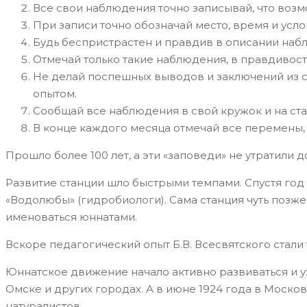
Все свои наблюдения точно записывай, что возм
При записи точно обозначай место, время и усл
Будь беспристрастен и правдив в описании наб
Отмечай только такие наблюдения, в правдивос
Не делай поспешных выводов и заключений из с
опытом.
Сообщай все наблюдения в свой кружок и на ста
В конце каждого месяца отмечай все перемены,
Прошло более 100 лет, а эти «заповеди» не утратили
Развитие станции шло быстрыми темпами. Спустя год 
«Водолюбы» (гидробиологи). Сама станция чуть позж
именоваться юннатами.
Вскоре педагогический опыт Б.В. Всесвятского стали
Юннатское движение начало активно развиваться и у
Омске и других городах. А в июне 1924 года в Мос
натуралистов.