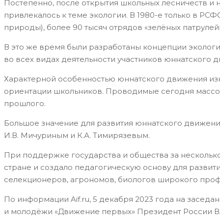
Постепенно, после открытия школьных лесничеств и 
привлекалось к теме экологии. В 1980-е только в Р
природы), более 90 тысяч отрядов «зелёных патрулей»
В это же время были разработаны концепции экологи
во всех видах деятельности участников юннатского 
Характерной особенностью юннатского движения изн
ориентации школьников. Проводимые сегодня массовы
прошлого.
Большое значение для развития юннатского движени
И.В. Мичуриным и К.А. Тимирязевым.
При поддержке государства и общества за нескольк
стране и создало педагогическую основу для развит
селекционеров, агрономов, биологов широкого проф
По информации Aif.ru, 5 декабря 2023 года на засе
и молодёжи «Движение первых» Президент России В