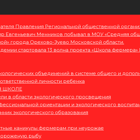
дателя Правления Региональной общественной органи
 Евгеньевич Менников побывал в МОУ «Средняя общ
ой» города Орехово-Зуево Московской области.
адемии стартовала 13 волна проекта «Школа фермера» 
ологических объединений в системе общего и допол
 ответственной личности ребенка
В ШКОЛЕ
ли в области экологического просвещения
фессиональной ориентации и экологического воспита
нник экологического образования
итные каникулы фермерам при неурожае
 мороженую рыбу